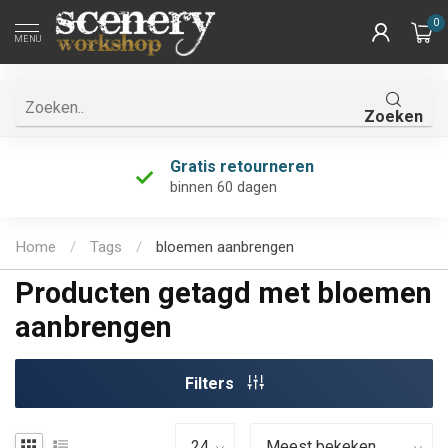
0
MENU
Zoeken
Gratis retourneren
binnen 60 dagen
Home
/
Tags
/
bloemen aanbrengen
Producten getagd met bloemen
aanbrengen
Filters