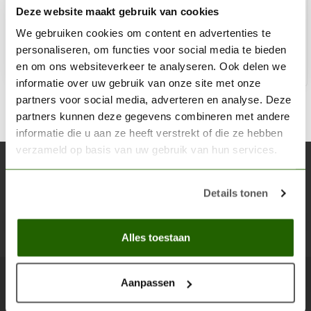
Deze website maakt gebruik van cookies
€8,30
Op voorraad
We gebruiken cookies om content en advertenties te
personaliseren, om functies voor social media te bieden
en om ons websiteverkeer te analyseren. Ook delen we
Toe
informatie over uw gebruik van onze site met onze
partners voor social media, adverteren en analyse. Deze
partners kunnen deze gegevens combineren met andere
informatie die u aan ze heeft verstrekt of die ze hebben
verzameld op basis van uw gebruik van hun services.
Abonneer je op onze nieuwsbrief
Blijf op de hoogte over onze laatste acties
Details tonen
Abon
Alles toestaan
Aanpassen
Scenery Workshop BV