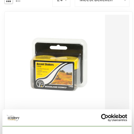
WOODLAND SCENICS
Accent Shakers - 2x - FS646