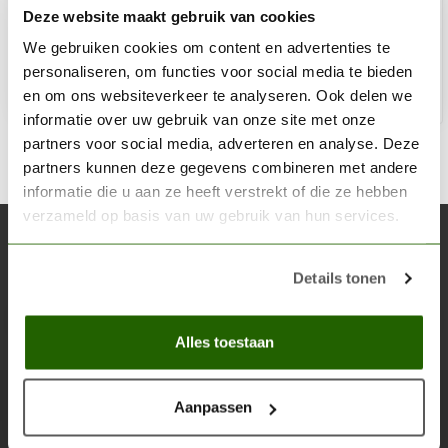
Deze website maakt gebruik van cookies
€5,40
Niet op voorraad
We gebruiken cookies om content en advertenties te
personaliseren, om functies voor social media te bieden
en om ons websiteverkeer te analyseren. Ook delen we
informatie over uw gebruik van onze site met onze
partners voor social media, adverteren en analyse. Deze
partners kunnen deze gegevens combineren met andere
informatie die u aan ze heeft verstrekt of die ze hebben
verzameld op basis van uw gebruik van hun services.
Abonneer je op onze nieuwsbrief
Blijf op de hoogte over onze laatste acties
Details tonen
Abon
Alles toestaan
Aanpassen
Scenery Workshop BV