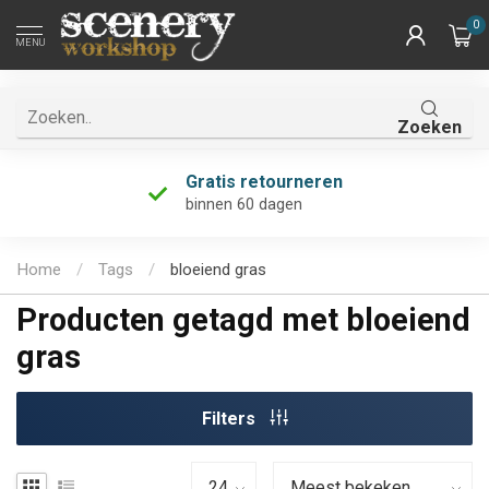
0
MENU
Zoeken
Gratis retourneren
binnen 60 dagen
Home
/
Tags
/
bloeiend gras
Producten getagd met bloeiend
gras
Filters