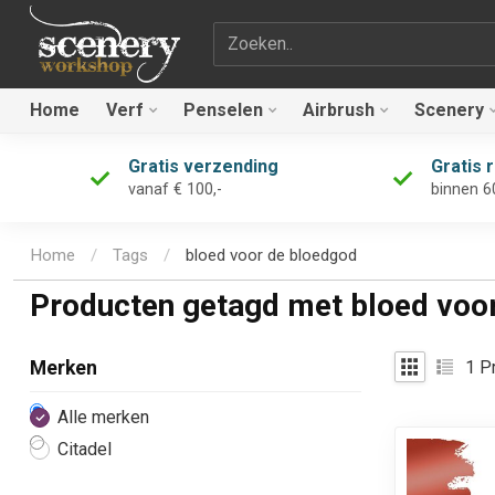
Zoekterm
Home
Verf
Penselen
Airbrush
Scenery
Gratis verzending
Gratis 
vanaf € 100,-
binnen 6
Home
/
Tags
/
bloed voor de bloedgod
Producten getagd met bloed voo
1
Pr
Merken
Alle merken
Citadel