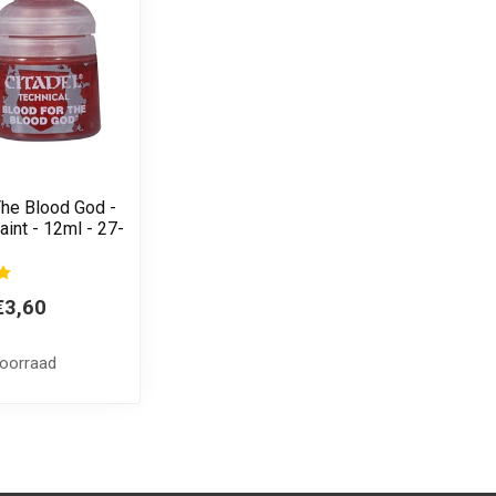
The Blood God -
aint - 12ml - 27-
€3,60
voorraad