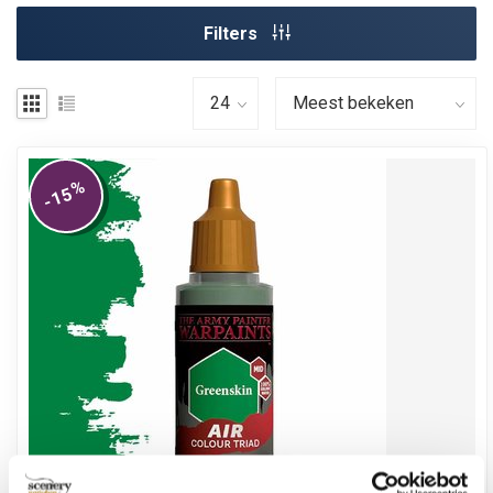
Filters
%
-15