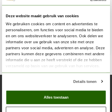
THE ARMY PAINTER
Deze website maakt gebruik van cookies
Greenskin - Warpaints Air - 18ml - AW1111
We gebruiken cookies om content en advertenties te
€2,60
€3,05
personaliseren, om functies voor social media te bieden
Op voorraad
en om ons websiteverkeer te analyseren. Ook delen we
informatie over uw gebruik van onze site met onze
partners voor social media, adverteren en analyse. Deze
Toe
partners kunnen deze gegevens combineren met andere
informatie die u aan ze heeft verstrekt of die ze hebben
verzameld op basis van uw gebruik van hun services.
Details tonen
Abonneer je op onze nieuwsbrief
Blijf op de hoogte over onze laatste acties
Alles toestaan
Abon