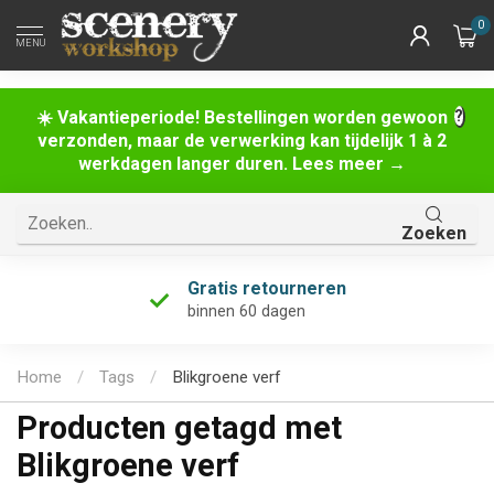
0
MENU
☀️ Vakantieperiode! Bestellingen worden gewoon
verzonden, maar de verwerking kan tijdelijk 1 à 2
werkdagen langer duren. Lees meer →
Zoeken
Gratis retourneren
binnen 60 dagen
Home
/
Tags
/
Blikgroene verf
Producten getagd met
Blikgroene verf