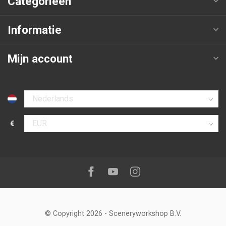
Categorieën
Informatie
Mijn account
Selecteer taal
€
Selecteer valuta
Volg ons op:
Facebook
Youtube
Instagram
© Copyright 2026
-
Sceneryworkshop B.V.