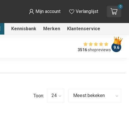
0
Mijn account
Verlanglijst
E
Kennisbank
Merken
Klantenservice
9.6
3516
shopreviews
Toon: