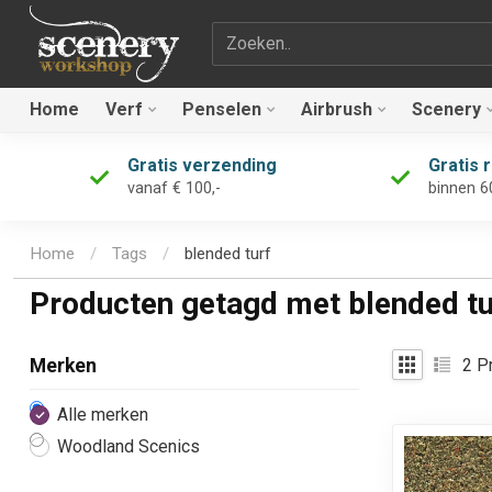
Zoekterm
Home
Verf
Penselen
Airbrush
Scenery
Gratis verzending
Gratis 
vanaf € 100,-
binnen 6
Home
/
Tags
/
blended turf
Producten getagd met blended tu
2
Pr
Merken
Alle merken
Woodland Scenics