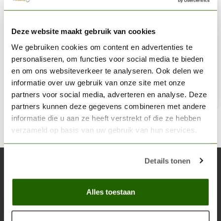
GAMERS GRASS
Deze website maakt gebruik van cookies
Alien Blue Wild Tuft 6mm - GGA-BL
We gebruiken cookies om content en advertenties te
€5,40
personaliseren, om functies voor social media te bieden
Op voorraad
en om ons websiteverkeer te analyseren. Ook delen we
informatie over uw gebruik van onze site met onze
partners voor social media, adverteren en analyse. Deze
Toe
partners kunnen deze gegevens combineren met andere
informatie die u aan ze heeft verstrekt of die ze hebben
verzameld op basis van uw gebruik van hun services.
Details tonen
Abonneer je op onze nieuwsbrief
Blijf op de hoogte over onze laatste acties
Alles toestaan
Abon