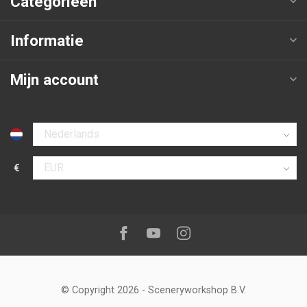
Categorieën
Informatie
Mijn account
Selecteer taal
€
Selecteer valuta
Volg ons op:
Facebook
Youtube
Instagram
© Copyright 2026
-
Sceneryworkshop B.V.