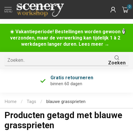
0
MENU
☀️ Vakantieperiode! Bestellingen worden gewoon
verzonden, maar de verwerking kan tijdelijk 1 à 2
werkdagen langer duren. Lees meer →
Zoeken
Gratis retourneren
binnen 60 dagen
Home
/
Tags
/
blauwe grassprieten
Producten getagd met blauwe
grassprieten