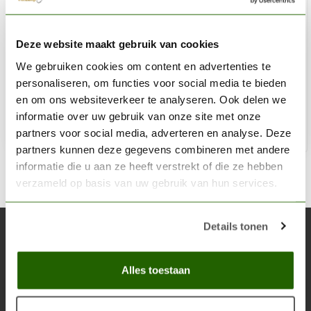
TAMIYA
Deze website maakt gebruik van cookies
Clear - X-22 - 23ml - TAM 81022
We gebruiken cookies om content en advertenties te
€4,59
personaliseren, om functies voor social media te bieden
Op voorraad
en om ons websiteverkeer te analyseren. Ook delen we
informatie over uw gebruik van onze site met onze
partners voor social media, adverteren en analyse. Deze
Toe
partners kunnen deze gegevens combineren met andere
informatie die u aan ze heeft verstrekt of die ze hebben
verzameld op basis van uw gebruik van hun services.
Details tonen
Abonneer je op onze nieuwsbrief
Blijf op de hoogte over onze laatste acties
Alles toestaan
Abon