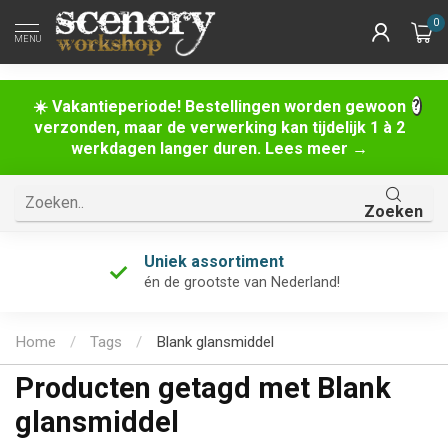
0
MENU
☀️ Vakantieperiode! Bestellingen worden gewoon
verzonden, maar de verwerking kan tijdelijk 1 à 2
werkdagen langer duren. Lees meer →
Zoeken
Uniek assortiment
én de grootste van Nederland!
Home
/
Tags
/
Blank glansmiddel
Producten getagd met Blank
glansmiddel