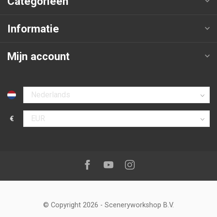
Categorieën
Informatie
Mijn account
Selecteer taal
€
Selecteer valuta
Volg ons op:
Facebook
Youtube
Instagram
© Copyright 2026
-
Sceneryworkshop B.V.