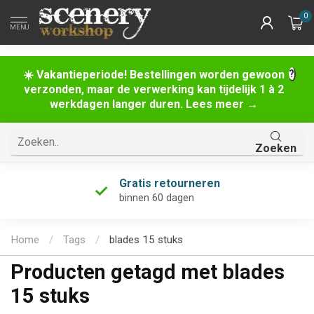
0
MENU
☀️ Vakantieperiode! Bestellingen worden gewoon
verzonden, maar de verwerking kan tijdelijk 1 à 2
werkdagen langer duren. Lees meer →
Zoeken
Gratis retourneren
binnen 60 dagen
Home
/
Tags
/
blades 15 stuks
Producten getagd met blades
15 stuks