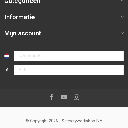
Categorieën
Informatie
Mijn account
Selecteer taal
€
Selecteer valuta
Volg ons op:
Facebook
Youtube
Instagram
© Copyright 2026
-
Sceneryworkshop B.V.