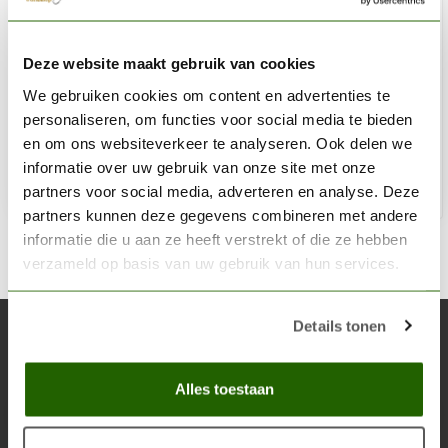
MODEL CRAFT
Deze website maakt gebruik van cookies
Fine Point Blades (#11) - 15x - PKN1711/3
We gebruiken cookies om content en advertenties te
€7,41
personaliseren, om functies voor social media te bieden
Niet op voorraad
en om ons websiteverkeer te analyseren. Ook delen we
informatie over uw gebruik van onze site met onze
partners voor social media, adverteren en analyse. Deze
partners kunnen deze gegevens combineren met andere
informatie die u aan ze heeft verstrekt of die ze hebben
verzameld op basis van uw gebruik van hun services.
Details tonen
Abonneer je op onze nieuwsbrief
Blijf op de hoogte over onze laatste acties
Alles toestaan
Abon