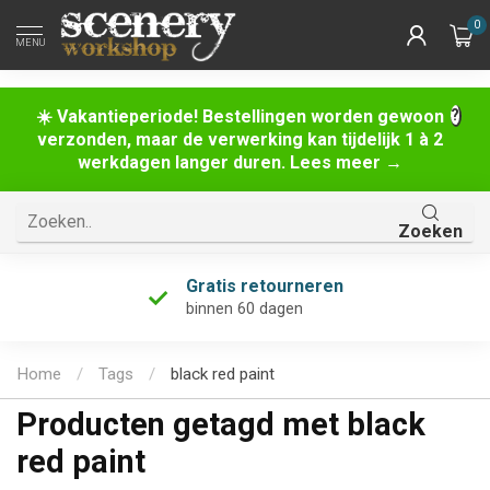
0
MENU
☀️ Vakantieperiode! Bestellingen worden gewoon
verzonden, maar de verwerking kan tijdelijk 1 à 2
werkdagen langer duren. Lees meer →
Zoeken
Gratis retourneren
binnen 60 dagen
Home
/
Tags
/
black red paint
Producten getagd met black
red paint