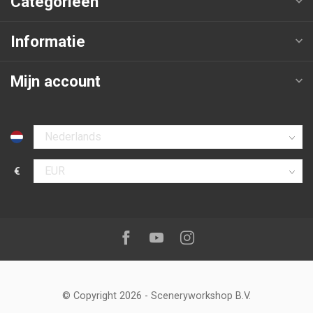
Categorieën
Informatie
Mijn account
Selecteer taal
€
Selecteer valuta
Volg ons op:
Facebook
Youtube
Instagram
© Copyright 2026
-
Sceneryworkshop B.V.