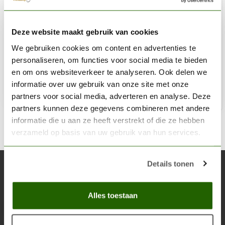
VALLEJO
Deze website maakt gebruik van cookies
Game Color Black - 18ml - 72051
We gebruiken cookies om content en advertenties te
€3,20
personaliseren, om functies voor social media te bieden
Niet op voorraad
en om ons websiteverkeer te analyseren. Ook delen we
informatie over uw gebruik van onze site met onze
partners voor social media, adverteren en analyse. Deze
partners kunnen deze gegevens combineren met andere
informatie die u aan ze heeft verstrekt of die ze hebben
verzameld op basis van uw gebruik van hun services.
Details tonen
Abonneer je op onze nieuwsbrief
Blijf op de hoogte over onze laatste acties
Alles toestaan
Abon