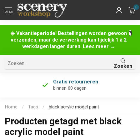
0
MENU
☀️ Vakantieperiode! Bestellingen worden gewoon
verzonden, maar de verwerking kan tijdelijk 1 à 2
werkdagen langer duren. Lees meer →
Zoeken
Uniek assortiment
én de grootste van Nederland!
Home
/
Tags
/
black acrylic model paint
Producten getagd met black
acrylic model paint