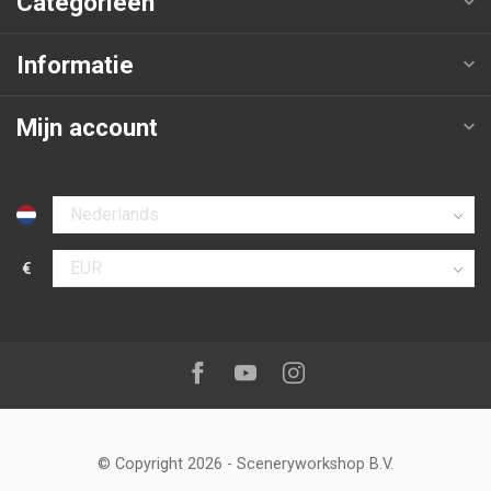
Categorieën
Informatie
Mijn account
Selecteer taal
€
Selecteer valuta
Volg ons op:
Facebook
Youtube
Instagram
© Copyright 2026
-
Sceneryworkshop B.V.