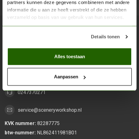
partners kunnen deze gegevens combineren met andere
Abon
informatie die u aan ze heeft verstrekt of die ze hebben
verzameld op basis van uw gebruik van hun services.
Scenery Workshop BV
Details tonen
Alles voor je miniature wargaming en scenery
Alles toestaan
Grootstalselaan 46
6533 KK Nijmegen
Nederland
Aanpassen
0247370271
service@sceneryworkshop.nl
KVK nummer:
82287775
btw-nummer:
NL862411981B01