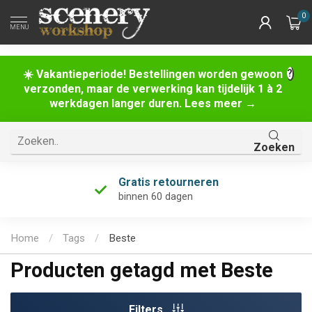
0
MENU
☀️ Vakantieperiode! Bestellingen worden gewoon
verzonden, maar de verwerking kan tijdelijk 1 à 2
werkdagen langer duren. Lees meer →
Zoeken
Gratis retourneren
binnen 60 dagen
Home
/
Tags
/
Beste
Producten getagd met Beste
Filters