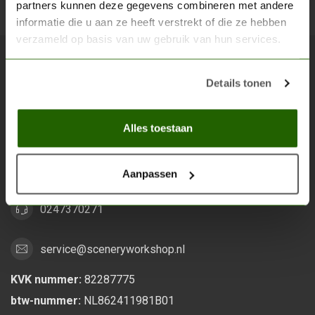
partners kunnen deze gegevens combineren met andere
Abon
informatie die u aan ze heeft verstrekt of die ze hebben
verzameld op basis van uw gebruik van hun services.
Scenery Workshop BV
Details tonen
Alles voor je miniature wargaming en scenery
Alles toestaan
Grootstalselaan 46
6533 KK Nijmegen
Nederland
Aanpassen
0247370271
service@sceneryworkshop.nl
KVK nummer:
82287775
btw-nummer:
NL862411981B01