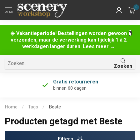
0
MENU
☀️ Vakantieperiode! Bestellingen worden gewoon
verzonden, maar de verwerking kan tijdelijk 1 à 2
werkdagen langer duren. Lees meer →
Zoeken
Gratis retourneren
binnen 60 dagen
Home
/
Tags
/
Beste
Producten getagd met Beste
Filters