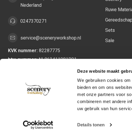
Nederland
Ruwe Materi
Gereedscha
0247370271
Sets
service@sceneryworkshop.nl
Sale
KVK nummer:
82287775
btw-nummer:
NL862411981B01
Deze website maakt gebru
We gebruiken cookies om c
bieden en om ons websitev
met onze partners voor so
combineren met andere inf
uw gebruik van hun servic
Details tonen