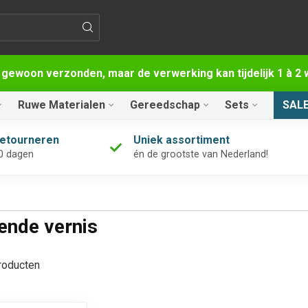
 gewoon verzonden, maar de verwerking kan tijdelijk 1 à 
Ruwe Materialen
Gereedschap
Sets
SAL
retourneren
Uniek assortiment
0 dagen
én de grootste van Nederland!
ende vernis
oducten