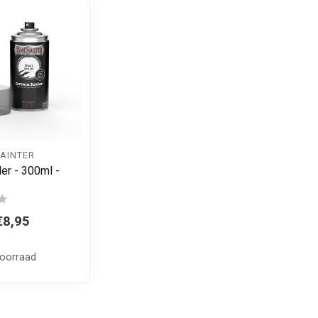
PAINTER
ler - 300ml -
€8,95
voorraad