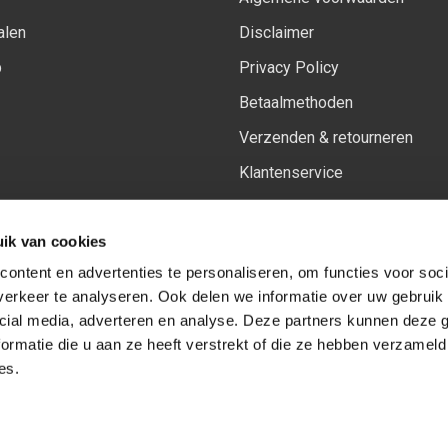
alen
Disclaimer
p
Privacy Policy
Betaalmethoden
Verzenden & retourneren
Klantenservice
Sitemap
ik van cookies
Het vernieuwde Insiders spa
ontent en advertenties te personaliseren, om functies voor soci
erkeer te analyseren. Ook delen we informatie over uw gebruik 
cial media, adverteren en analyse. Deze partners kunnen deze
Volg ons op:
Facebook
Youtube
Instagram
ormatie die u aan ze heeft verstrekt of die ze hebben verzameld
es.
© Copyright 2026
-
Sceneryworkshop B.V.