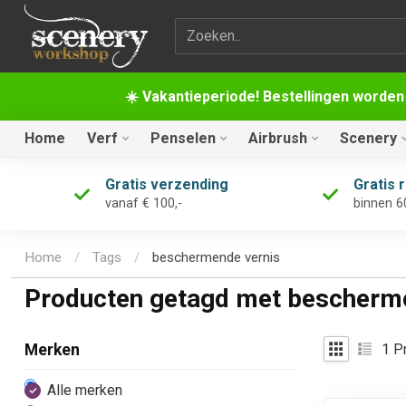
Zoekterm
☀️ Vakantieperiode! Bestellingen worden
Home
Verf
Penselen
Airbrush
Scenery
Gratis verzending
Gratis 
vanaf € 100,-
binnen 6
Home
/
Tags
/
beschermende vernis
Producten getagd met bescherm
1
Pr
Merken
Alle merken