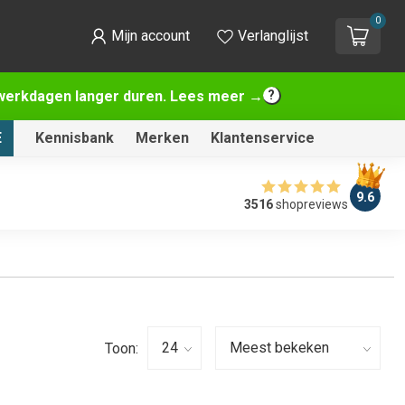
0
Mijn account
Verlanglijst
2 werkdagen langer duren. Lees meer →
E
Kennisbank
Merken
Klantenservice
9.6
3516
shopreviews
Toon: