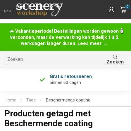
0
MENU
☀️ Vakantieperiode! Bestellingen worden gewoon
verzonden, maar de verwerking kan tijdelijk 1 à 2
werkdagen langer duren. Lees meer →
Zoeken
Gratis retourneren
binnen 60 dagen
Home
/
Tags
/
Beschermende coating
Producten getagd met
Beschermende coating