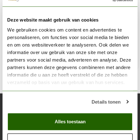
VALLEJO
Deze website maakt gebruik van cookies
Ultra Matt Polyurethane Varnish - 200ml - 27653
We gebruiken cookies om content en advertenties te
€10,25
personaliseren, om functies voor social media te bieden
Op voorraad
en om ons websiteverkeer te analyseren. Ook delen we
informatie over uw gebruik van onze site met onze
partners voor social media, adverteren en analyse. Deze
Toe
partners kunnen deze gegevens combineren met andere
informatie die u aan ze heeft verstrekt of die ze hebben
verzameld op basis van uw gebruik van hun services.
Details tonen
Abonneer je op onze nieuwsbrief
Blijf op de hoogte over onze laatste acties
Alles toestaan
Abon