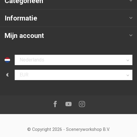
Categorieën
Informatie
Mijn account
Selecteer taal
€
Selecteer valuta
Volg ons op:
Facebook
Youtube
Instagram
© Copyright 2026
-
Sceneryworkshop B.V.