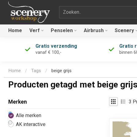
Zoekterm
Home
Verf
Penselen
Airbrush
Scenery
Gratis verzending
Gratis 
vanaf € 100,-
binnen 6
Home
/
Tags
/
beige grijs
Producten getagd met beige grij
3
Pr
Merken
Alle merken
AK interactive