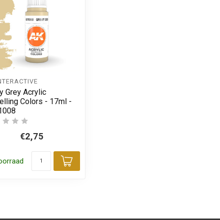
NTERACTIVE
y Grey Acrylic
lling Colors - 17ml -
1008
€2,75
oorraad
 aan winkelwagen
Toevoegen aan winkelwagen