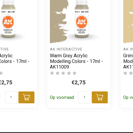
TIVE
AK INTERACTIVE
AK I
crylic
Warm Grey Acrylic
Grim
olors - 17ml -
Modelling Colors - 17ml -
Mode
AK11009
AK1
€2,75
€2,75
d
Op voorraad
Op v
Toevoegen aan winkelwagen
Toevoegen