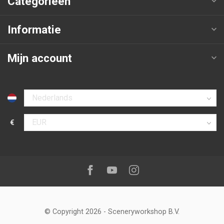
Categorieën
Informatie
Mijn account
Selecteer taal
€
Selecteer valuta
Volg ons op:
Facebook
Youtube
Instagram
© Copyright 2026
-
Sceneryworkshop B.V.