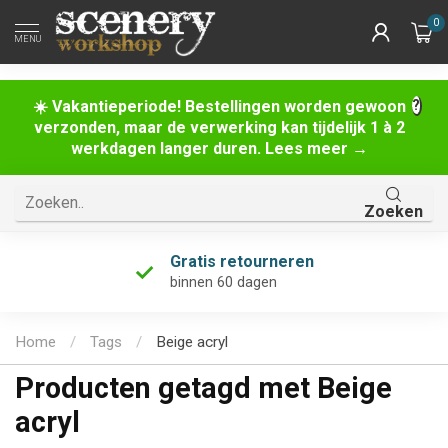
0
MENU
☀️ Vakantieperiode! Bestellingen worden gewoon
verzonden, maar de verwerking kan tijdelijk 1 à 2
werkdagen langer duren. Lees meer →
Zoeken
Gratis retourneren
binnen 60 dagen
Home
/
Tags
/
Beige acryl
Producten getagd met Beige
acryl