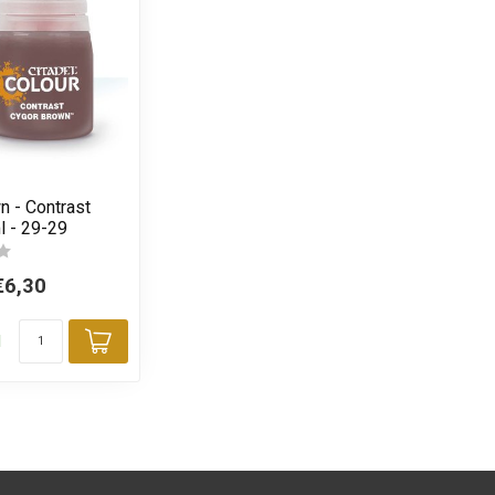
n - Contrast
l - 29-29
€6,30
d
Toevoegen aan winkelwagen