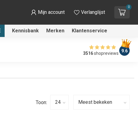
0
Mijn account
Verlanglijst
E
Kennisbank
Merken
Klantenservice
9.6
3516
shopreviews
Toon: