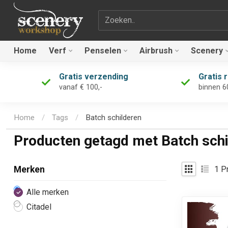
Zoekterm
Home
Verf
Penselen
Airbrush
Scenery
Gratis verzending
Gratis 
vanaf € 100,-
binnen 6
Home
/
Tags
/
Batch schilderen
Producten getagd met Batch schi
1
Pr
Merken
Alle merken
Citadel