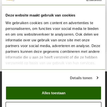
THE ARMY PAINTER
Deze website maakt gebruik van cookies
Regiment Brush - BR7007
We gebruiken cookies om content en advertenties te
€8,69
personaliseren, om functies voor social media te bieden
Niet op voorraad
en om ons websiteverkeer te analyseren. Ook delen we
informatie over uw gebruik van onze site met onze
partners voor social media, adverteren en analyse. Deze
partners kunnen deze gegevens combineren met andere
informatie die u aan ze heeft verstrekt of die ze hebben
verzameld op basis van uw gebruik van hun services.
Details tonen
Abonneer je op onze nieuwsbrief
Blijf op de hoogte over onze laatste acties
Alles toestaan
Abon