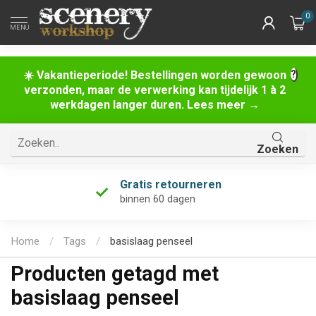
0
MENU
☀️ Vakantieperiode! Bestellingen worden gewoon
verzonden, maar de verwerking kan tijdelijk 1 à 2
werkdagen langer duren. Lees meer →
Zoeken
Gratis retourneren
binnen 60 dagen
Home
/
Tags
/
basislaag penseel
Producten getagd met
basislaag penseel