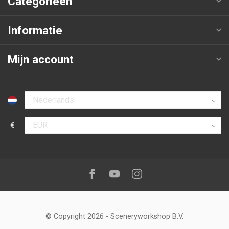
Categorieën
Informatie
Mijn account
Selecteer taal
€
Selecteer valuta
Volg ons op:
Facebook
Youtube
Instagram
© Copyright 2026
-
Sceneryworkshop B.V.