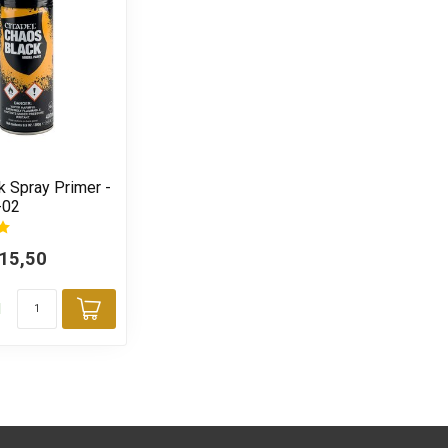
k Spray Primer -
-02
15,50
d
Toevoegen aan winkelwagen