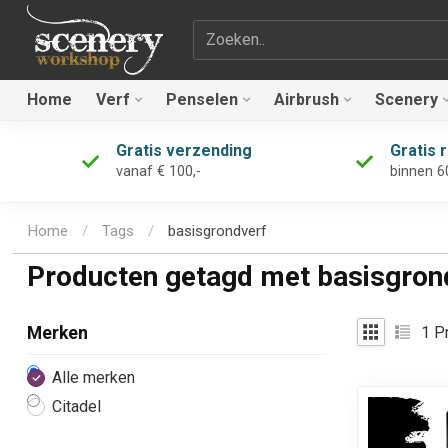
Zoekterm
Home
Verf
Penselen
Airbrush
Scenery
Gratis verzending
Gratis 
vanaf € 100,-
binnen 6
Home
/
Tags
/
basisgrondverf
Producten getagd met basisgron
1
Pr
Merken
Alle merken
Citadel