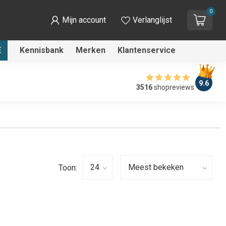
0
Mijn account
Verlanglijst
E
Kennisbank
Merken
Klantenservice
9.6
3516
shopreviews
Toon: