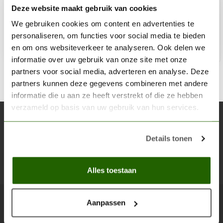
Deze website maakt gebruik van cookies
€7,75
Niet op voorraad
We gebruiken cookies om content en advertenties te
personaliseren, om functies voor social media te bieden
en om ons websiteverkeer te analyseren. Ook delen we
informatie over uw gebruik van onze site met onze
partners voor social media, adverteren en analyse. Deze
partners kunnen deze gegevens combineren met andere
informatie die u aan ze heeft verstrekt of die ze hebben
verzameld op basis van uw gebruik van hun services.
Abonneer je op onze nieuwsbrief
Blijf op de hoogte over onze laatste acties
Details tonen
Abon
Alles toestaan
Aanpassen
Scenery Workshop BV