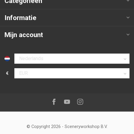
Categorieën
Informatie
Mijn account
Selecteer taal
€
Selecteer valuta
Volg ons op:
Facebook
Youtube
Instagram
© Copyright 2026
-
Sceneryworkshop B.V.