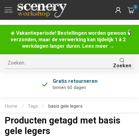
0
MENU
☀️ Vakantieperiode! Bestellingen worden gewoon
verzonden, maar de verwerking kan tijdelijk 1 à 2
werkdagen langer duren. Lees meer →
Zoeken
Gratis retourneren
binnen 60 dagen
Home
/
Tags
/
basis gele legers
Producten getagd met basis
gele legers