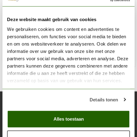
THE ARMY PAINTER
Deze website maakt gebruik van cookies
Fur Brown - Colour Primer - CP3016
We gebruiken cookies om content en advertenties te
€13,53
personaliseren, om functies voor social media te bieden
Niet op voorraad
en om ons websiteverkeer te analyseren. Ook delen we
informatie over uw gebruik van onze site met onze
partners voor social media, adverteren en analyse. Deze
partners kunnen deze gegevens combineren met andere
informatie die u aan ze heeft verstrekt of die ze hebben
verzameld op basis van uw gebruik van hun services.
Details tonen
Abonneer je op onze nieuwsbrief
Blijf op de hoogte over onze laatste acties
Alles toestaan
Abon