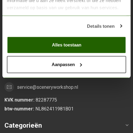
informatie die u aan ze heeft verstrekt of die ze hebben
verzameld op basis van uw gebruik van hun services.
Scenery Workshop BV
Alles voor je miniature wargaming en scenery
Details tonen
Grootstalselaan 46
Alles toestaan
6533 KK Nijmegen
Nederland
Aanpassen
0247370271
service@sceneryworkshop.nl
KVK nummer:
82287775
btw-nummer:
NL862411981B01
Categorieën