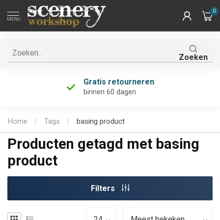
0
MENU
Zoeken
Gratis retourneren
binnen 60 dagen
Home
/
Tags
/
basing product
Producten getagd met basing
product
Filters