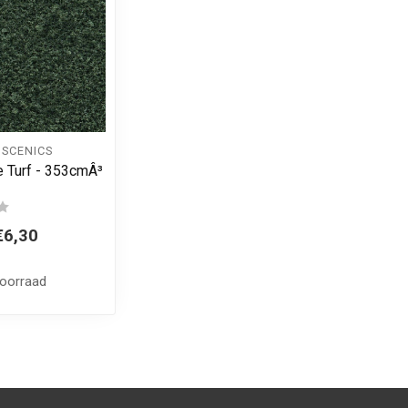
SCENICS
 Turf - 353cmÂ³
€6,30
voorraad