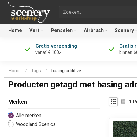
Zoekterm
Home
Verf
Penselen
Airbrush
Scenery
Gratis verzending
Gratis 
vanaf € 100,-
binnen 6
Home
/
Tags
/
basing additive
Producten getagd met basing add
1
Pr
Merken
Alle merken
Woodland Scenics