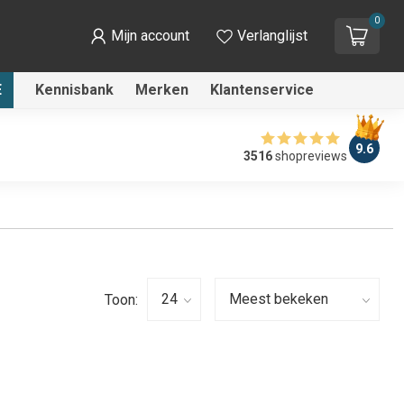
0
Mijn account
Verlanglijst
E
Kennisbank
Merken
Klantenservice
9.6
3516
shopreviews
Toon: