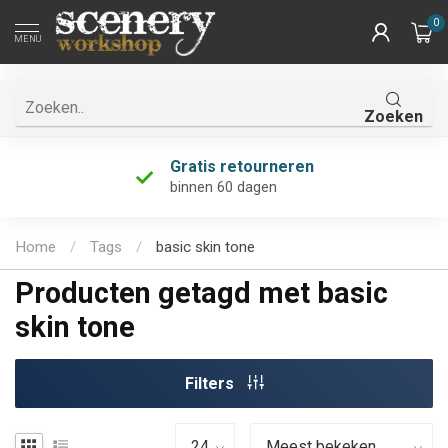
0
MENU
Zoeken
Gratis retourneren
binnen 60 dagen
Home
/
Tags
/
basic skin tone
Producten getagd met basic
skin tone
Filters