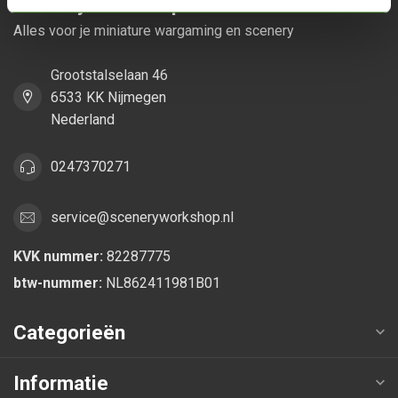
Scenery Workshop BV
Alles voor je miniature wargaming en scenery
Grootstalselaan 46
6533 KK Nijmegen
Nederland
0247370271
service@sceneryworkshop.nl
KVK nummer:
82287775
btw-nummer:
NL862411981B01
Categorieën
Informatie