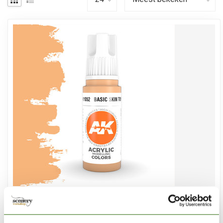
AK INTERACTIVE
Basic Skin Tone Acrylic Modelling Colors - 17ml -
AK11052