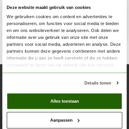
Deze website maakt gebruik van cookies
€2,75
We gebruiken cookies om content en advertenties te
Niet op voorraad
personaliseren, om functies voor social media te bieden
en om ons websiteverkeer te analyseren. Ook delen we
informatie over uw gebruik van onze site met onze
partners voor social media, adverteren en analyse. Deze
partners kunnen deze gegevens combineren met andere
informatie die u aan ze heeft verstrekt of die ze hebben
verzameld op basis van uw gebruik van hun services.
Abonneer je op onze nieuwsbrief
Details tonen
Blijf op de hoogte over onze laatste acties
Abon
Alles toestaan
Aanpassen