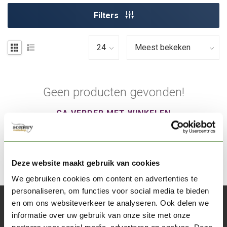
Filters
Geen producten gevonden!
GA VERDER MET WINKELEN
Deze website maakt gebruik van cookies
We gebruiken cookies om content en advertenties te
personaliseren, om functies voor social media te bieden
en om ons websiteverkeer te analyseren. Ook delen we
Abonneer je op onze nieuwsbrief
informatie over uw gebruik van onze site met onze
Blijf op de hoogte over onze laatste acties