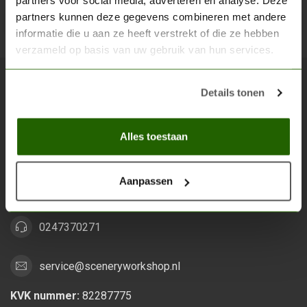
partners voor social media, adverteren en analyse. Deze
partners kunnen deze gegevens combineren met andere
Abon
informatie die u aan ze heeft verstrekt of die ze hebben
verzameld op basis van uw gebruik van hun services.
Details tonen
Scenery Workshop BV
Alles voor je miniature wargaming en scenery
Alles toestaan
Grootstalselaan 46
6533 KK Nijmegen
Aanpassen
Nederland
0247370271
service@sceneryworkshop.nl
KVK nummer:
82287775