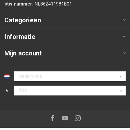
btw-nummer:
NL862411981B01
Categorieën
Informatie
Mijn account
Selecteer taal
€
Selecteer valuta
Volg ons op:
Facebook
Youtube
Instagram