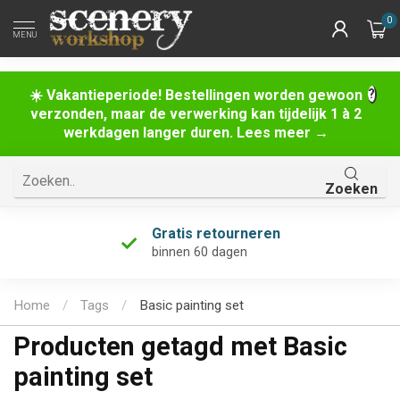
0
MENU
☀️ Vakantieperiode! Bestellingen worden gewoon
verzonden, maar de verwerking kan tijdelijk 1 à 2
werkdagen langer duren. Lees meer →
Zoeken
Gratis retourneren
binnen 60 dagen
Home
/
Tags
/
Basic painting set
Producten getagd met Basic
painting set