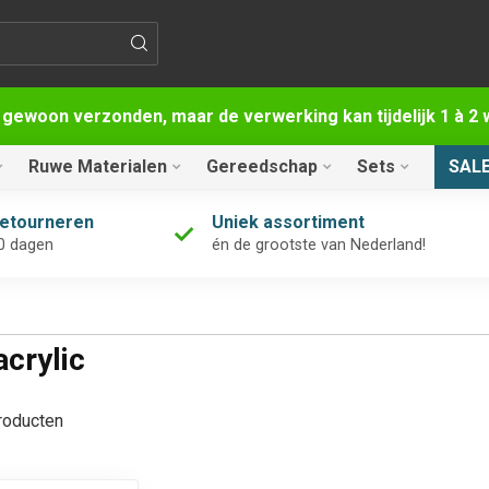
 gewoon verzonden, maar de verwerking kan tijdelijk 1 à 
Ruwe Materialen
Gereedschap
Sets
SAL
retourneren
Uniek assortiment
0 dagen
én de grootste van Nederland!
crylic
oducten