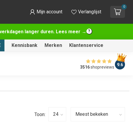
0
Mijn account
Verlanglijst
2 werkdagen langer duren. Lees meer →
E
Kennisbank
Merken
Klantenservice
9.6
3516
shopreviews
Toon: