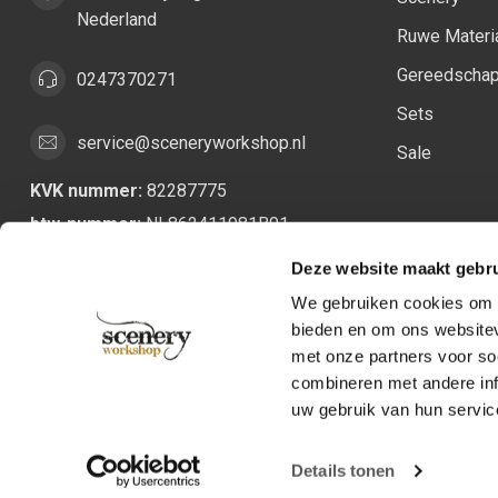
Nederland
Ruwe Materi
Gereedscha
0247370271
Sets
service@sceneryworkshop.nl
Sale
KVK nummer:
82287775
btw-nummer:
NL862411981B01
Deze website maakt gebru
We gebruiken cookies om c
bieden en om ons websitev
met onze partners voor so
combineren met andere inf
uw gebruik van hun servic
Details tonen