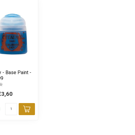
 - Base Paint -
09
€3,60
d
Toevoegen aan winkelwagen