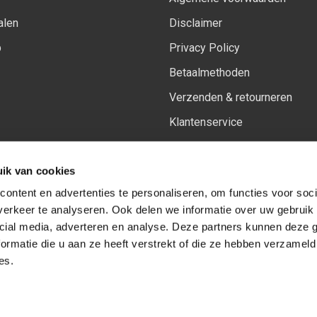
alen
Disclaimer
p
Privacy Policy
Betaalmethoden
Verzenden & retourneren
Klantenservice
Sitemap
ik van cookies
Het vernieuwde Insiders spa
ontent en advertenties te personaliseren, om functies voor soci
erkeer te analyseren. Ook delen we informatie over uw gebruik 
cial media, adverteren en analyse. Deze partners kunnen deze
Volg ons op:
Facebook
Youtube
Instagram
ormatie die u aan ze heeft verstrekt of die ze hebben verzameld
es.
© Copyright 2026
-
Sceneryworkshop B.V.