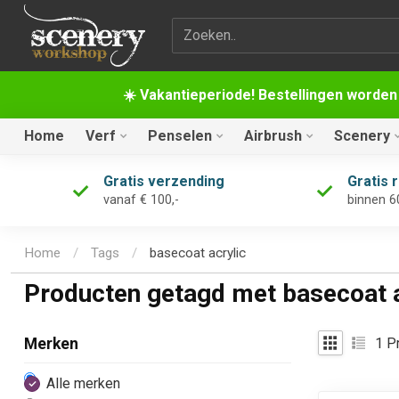
Zoekterm
☀️ Vakantieperiode! Bestellingen worden
Home
Verf
Penselen
Airbrush
Scenery
Gratis verzending
Gratis 
vanaf € 100,-
binnen 6
Home
/
Tags
/
basecoat acrylic
Producten getagd met basecoat a
1
Pr
Merken
Alle merken