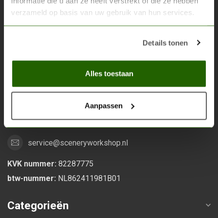
informatie die u aan ze heeft verstrekt of die ze hebben
verzameld op basis van uw gebruik van hun services.
Scenery Workshop BV
Alles voor je miniature wargaming en scenery
Details tonen
Grootstalselaan 46
Alles toestaan
6533 KK Nijmegen
Nederland
Aanpassen
0247370271
service@sceneryworkshop.nl
KVK nummer:
82287775
btw-nummer:
NL862411981B01
Categorieën