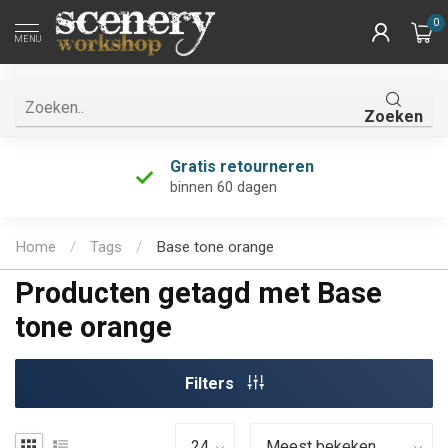
0
MENU
Zoeken
Gratis retourneren
binnen 60 dagen
Home
/
Tags
/
Base tone orange
Producten getagd met Base
tone orange
Filters