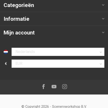
Categorieën
Informatie
Mijn account
Selecteer taal
€
Selecteer valuta
Volg ons op:
Facebook
Youtube
Instagram
© Copyright 2026
-
Sceneryworkshop B.V.