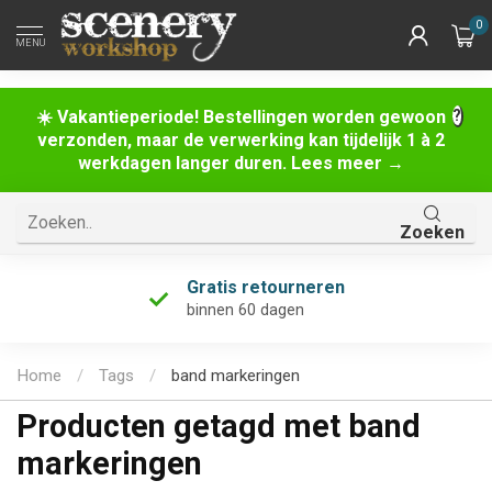
0
MENU
☀️ Vakantieperiode! Bestellingen worden gewoon
verzonden, maar de verwerking kan tijdelijk 1 à 2
werkdagen langer duren. Lees meer →
Zoeken
Gratis retourneren
binnen 60 dagen
Home
/
Tags
/
band markeringen
Producten getagd met band
markeringen