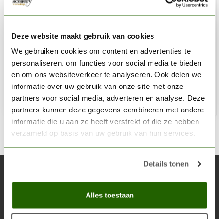
VALLEJO
Tyre Markings - 1/35 - Texture Effects Airbrush Stencil -
Deze website maakt gebruik van cookies
ST-TX002
We gebruiken cookies om content en advertenties te
personaliseren, om functies voor social media te bieden
€4,73
€6,30
en om ons websiteverkeer te analyseren. Ook delen we
Op voorraad
informatie over uw gebruik van onze site met onze
partners voor social media, adverteren en analyse. Deze
Toe
partners kunnen deze gegevens combineren met andere
informatie die u aan ze heeft verstrekt of die ze hebben
verzameld op basis van uw gebruik van hun services.
Details tonen
Abonneer je op onze nieuwsbrief
Blijf op de hoogte over onze laatste acties
Alles toestaan
Abon