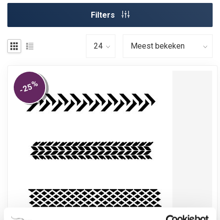
Filters
%
-25