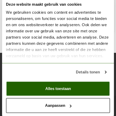
Deze website maakt gebruik van cookies
€6,75
€7,95
Op voorraad
We gebruiken cookies om content en advertenties te
personaliseren, om functies voor social media te bieden
en om ons websiteverkeer te analyseren. Ook delen we
Toe
informatie over uw gebruik van onze site met onze
partners voor social media, adverteren en analyse. Deze
partners kunnen deze gegevens combineren met andere
informatie die u aan ze heeft verstrekt of die ze hebben
verzameld op basis van uw gebruik van hun services.
Abonneer je op onze nieuwsbrief
Blijf op de hoogte over onze laatste acties
Details tonen
Abon
Alles toestaan
Aanpassen
Scenery Workshop BV