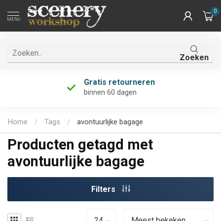
0
MENU
Zoeken
Gratis retourneren
binnen 60 dagen
Home
/
Tags
/
avontuurlijke bagage
Producten getagd met
avontuurlijke bagage
Filters