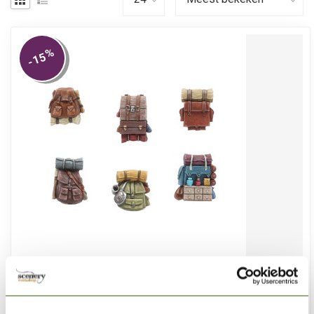
%
-15
TABLETOP-ART
Adventurer backpacks Set 1 - 6x - TTA601107