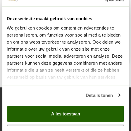
AK INTERACTIVE
Deze website maakt gebruik van cookies
Dry Grass Flock 2mm - 250ml - AK8223
We gebruiken cookies om content en advertenties te
€5,95
personaliseren, om functies voor social media te bieden
Niet op voorraad
en om ons websiteverkeer te analyseren. Ook delen we
informatie over uw gebruik van onze site met onze
partners voor social media, adverteren en analyse. Deze
partners kunnen deze gegevens combineren met andere
informatie die u aan ze heeft verstrekt of die ze hebben
verzameld op basis van uw gebruik van hun services.
Details tonen
Abonneer je op onze nieuwsbrief
Blijf op de hoogte over onze laatste acties
Alles toestaan
Abon