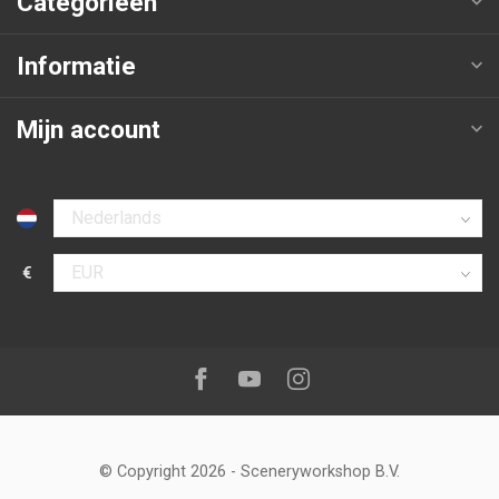
Categorieën
Informatie
Mijn account
Selecteer taal
€
Selecteer valuta
Volg ons op:
Facebook
Youtube
Instagram
© Copyright 2026
-
Sceneryworkshop B.V.