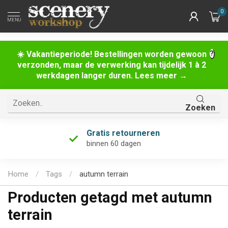
0
MENU
☀️ Vakantieperiode! Bestellingen worden gewoon
verzonden, maar de verwerking kan tijdelijk 1 à 2
werkdagen langer duren. Lees meer →
Zoeken
Gratis retourneren
binnen 60 dagen
Home
/
Tags
/
autumn terrain
Producten getagd met autumn
terrain