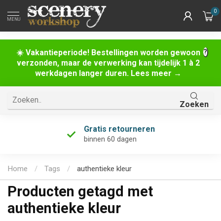
0
MENU
☀️ Vakantieperiode! Bestellingen worden gewoon
verzonden, maar de verwerking kan tijdelijk 1 à 2
werkdagen langer duren. Lees meer →
Zoeken
Gratis retourneren
binnen 60 dagen
Home
/
Tags
/
authentieke kleur
Producten getagd met
authentieke kleur