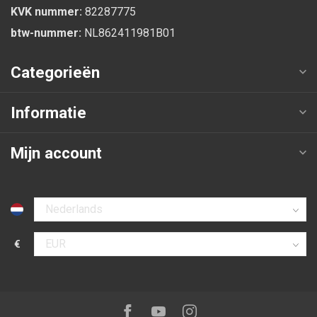
KVK nummer:
82287775
btw-nummer:
NL862411981B01
Categorieën
Informatie
Mijn account
Selecteer taal
€
Selecteer valuta
Volg ons op:
Facebook
Youtube
Instagram