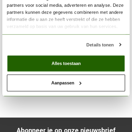
partners voor social media, adverteren en analyse. Deze
partners kunnen deze gegevens combineren met andere
informatie die u aan ze heeft verstrekt of die ze hebben
verzameld op basis van uw gebruik van hun services.
AK INTERACTIVE
Details tonen
Neutral Grey Filter - Weathering Filter - 35ml - AK4161
€3,75
Alles toestaan
€3,60
Niet op voorraad
Aanpassen
Abonneer je op onze nieuwsbrief