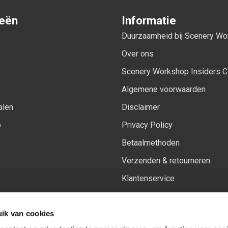
ieën
Informatie
Duurzaamheid bij Scenery W
Over ons
Scenery Workshop Insiders C
Algemene voorwaarden
alen
Disclaimer
p
Privacy Policy
Betaalmethoden
Verzenden & retourneren
Klantenservice
Sitemap
ik van cookies
Het vernieuwde Insiders spa