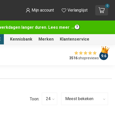
0
Mijn account
Verlanglijst
2 werkdagen langer duren. Lees meer →
E
Kennisbank
Merken
Klantenservice
9.6
3516
shopreviews
Toon: