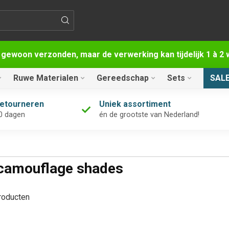
 gewoon verzonden, maar de verwerking kan tijdelijk 1 à 
Ruwe Materialen
Gereedschap
Sets
SAL
retourneren
Uniek assortiment
0 dagen
én de grootste van Nederland!
 camouflage shades
oducten