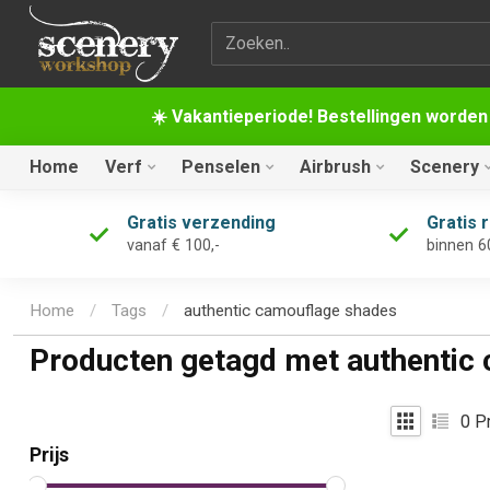
Zoekterm
☀️ Vakantieperiode! Bestellingen worden
Home
Verf
Penselen
Airbrush
Scenery
Gratis verzending
Gratis 
vanaf € 100,-
binnen 6
Home
/
Tags
/
authentic camouflage shades
Producten getagd met authentic
0
Pr
Prijs