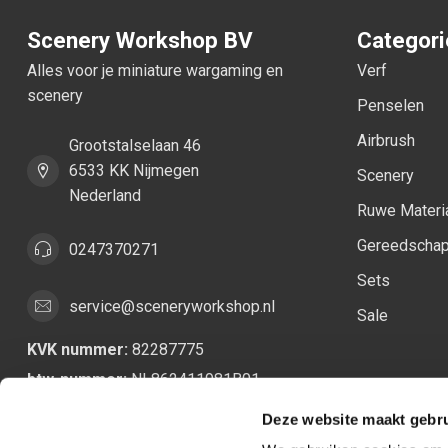
Scenery Workshop BV
Categor
Alles voor je miniature wargaming en
Verf
scenery
Penselen
Airbrush
Grootstalselaan 46
6533 KK Nijmegen
Scenery
Nederland
Ruwe Materi
Gereedscha
0247370271
Sets
service@sceneryworkshop.nl
Sale
KVK nummer:
82287775
btw-nummer:
NL862411981B01
Deze website maakt gebru