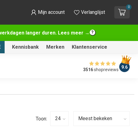
0
Mijn account
Verlanglijst
2 werkdagen langer duren. Lees meer →
E
Kennisbank
Merken
Klantenservice
9.6
3516
shopreviews
Toon: