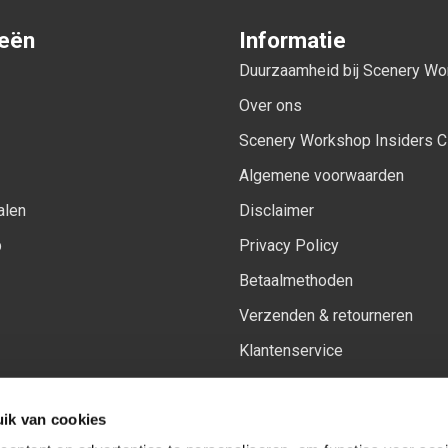
ieën
Informatie
Duurzaamheid bij Scenery W
Over ons
Scenery Workshop Insiders C
Algemene voorwaarden
alen
Disclaimer
p
Privacy Policy
Betaalmethoden
Verzenden & retourneren
Klantenservice
Sitemap
ik van cookies
Het vernieuwde Insiders spa