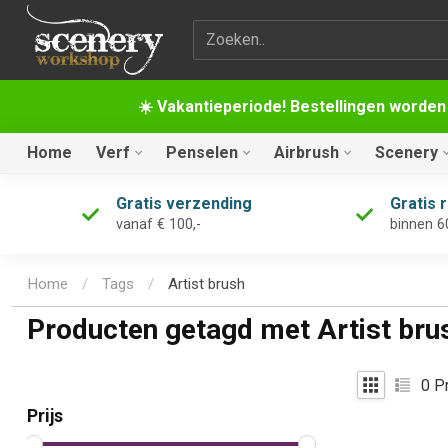
Zoekterm
☀️ Vakantieperiode! Bestellingen worden
Home
Verf
Penselen
Airbrush
Scenery
Gratis verzending
Gratis 
vanaf € 100,-
binnen 6
Home
/
Tags
/
Artist brush
Producten getagd met Artist bru
0
Pr
Prijs