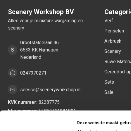
Scenery Workshop BV
Categor
Alles voor je miniature wargaming en
Verf
scenery
Penselen
Airbrush
Grootstalselaan 46
6533 KK Nijmegen
Scenery
Nederland
Ruwe Materi
Gereedscha
0247370271
Sets
service@sceneryworkshop.nl
Sale
KVK nummer:
82287775
btw-nummer:
NL862411981B01
Deze website maakt gebru