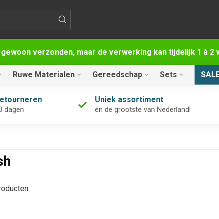
 gewoon verzonden, maar de verwerking kan tijdelijk 1 à 
Ruwe Materialen
Gereedschap
Sets
SAL
retourneren
Uniek assortiment
0 dagen
én de grootste van Nederland!
sh
oducten