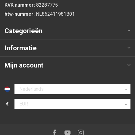
KVK nummer:
82287775
btw-nummer:
NL862411981B01
Categorieën
Informatie
Mijn account
Selecteer taal
€
Selecteer valuta
Volg ons op:
Facebook
Youtube
Instagram