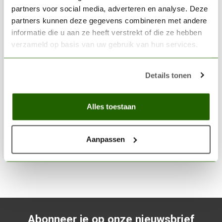
partners voor social media, adverteren en analyse. Deze
partners kunnen deze gegevens combineren met andere
informatie die u aan ze heeft verstrekt of die ze hebben
verzameld op basis van uw gebruik van hun services.
VALLEJO
Details tonen
Xpress Color Deep Purple - 18ml - 72409
€4,04
Alles toestaan
Op voorraad
Aanpassen
Toev
Abonneer je op onze nieuwsbrief