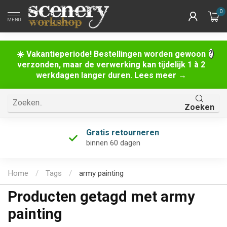
0
MENU
☀️ Vakantieperiode! Bestellingen worden gewoon
verzonden, maar de verwerking kan tijdelijk 1 à 2
werkdagen langer duren. Lees meer →
Zoeken
Gratis retourneren
binnen 60 dagen
Home
/
Tags
/
army painting
Producten getagd met army
painting