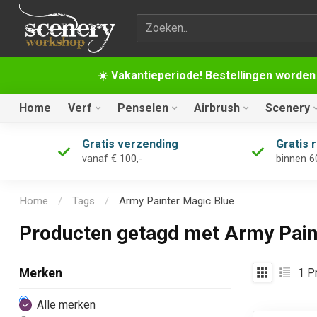
Zoekterm
☀️ Vakantieperiode! Bestellingen worden
Home
Verf
Penselen
Airbrush
Scenery
Gratis verzending
Gratis 
vanaf € 100,-
binnen 6
Home
/
Tags
/
Army Painter Magic Blue
Producten getagd met Army Pain
1
Pr
Merken
Alle merken