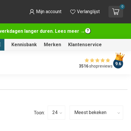
0
Mijn account
Verlanglijst
2 werkdagen langer duren. Lees meer →
E
Kennisbank
Merken
Klantenservice
9.6
3516
shopreviews
Toon: