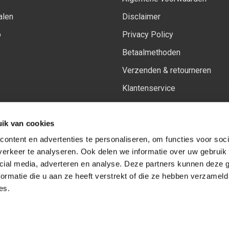
alen
Disclaimer
p
Privacy Policy
Betaalmethoden
Verzenden & retourneren
Klantenservice
Sitemap
ik van cookies
Het vernieuwde Insiders spa
ontent en advertenties te personaliseren, om functies voor soci
erkeer te analyseren. Ook delen we informatie over uw gebruik 
cial media, adverteren en analyse. Deze partners kunnen deze
Volg ons op:
Facebook
Youtube
Instagram
ormatie die u aan ze heeft verstrekt of die ze hebben verzameld
es.
© Copyright 2026
-
Sceneryworkshop B.V.