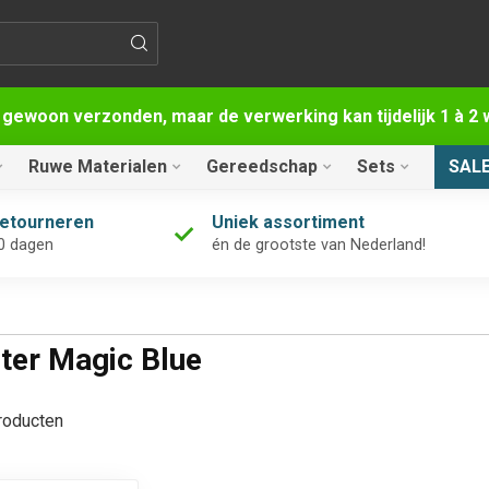
 gewoon verzonden, maar de verwerking kan tijdelijk 1 à 
Ruwe Materialen
Gereedschap
Sets
SAL
retourneren
Uniek assortiment
0 dagen
én de grootste van Nederland!
ter Magic Blue
oducten