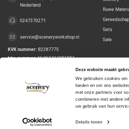
Nederland
Ruwe Materi
Gereedscha
0247370271
Sets
service@sceneryworkshop.nl
Sale
KVK nummer:
82287775
btw-nummer:
NL862411981B01
Deze website maakt gebru
We gebruiken cookies om c
bieden en om ons websitev
met onze partners voor so
combineren met andere inf
uw gebruik van hun servic
Details tonen