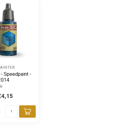
PAINTER
 - Speedpaint -
2014
€4,15
d
Toevoegen aan winkelwagen