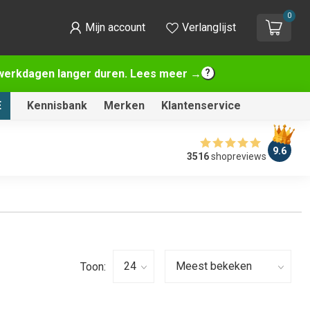
0
Mijn account
Verlanglijst
2 werkdagen langer duren. Lees meer →
E
Kennisbank
Merken
Klantenservice
9.6
3516
shopreviews
Toon: