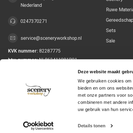
Nederland
Ruwe Materi
Gereedscha
0247370271
Sets
service@sceneryworkshop.nl
Sale
KVK nummer:
82287775
btw-nummer:
NL862411981B01
Deze website maakt gebru
We gebruiken cookies om c
bieden en om ons websitev
met onze partners voor so
combineren met andere inf
uw gebruik van hun servic
Details tonen