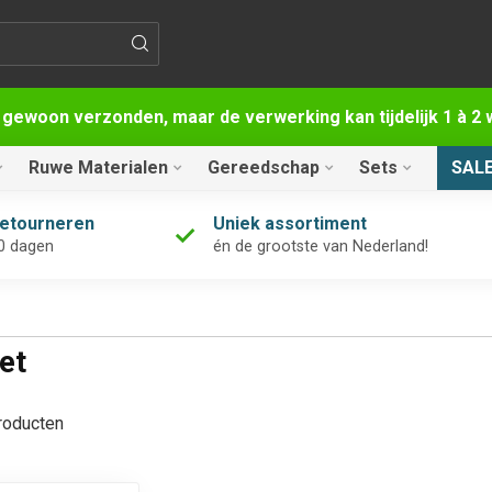
 gewoon verzonden, maar de verwerking kan tijdelijk 1 à 
Ruwe Materialen
Gereedschap
Sets
SAL
retourneren
Uniek assortiment
0 dagen
én de grootste van Nederland!
et
oducten