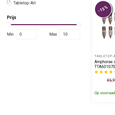
Tabletop-Art
%
-15
Prijs
Min
Max
TABLETOP-
Amphorae s
TTA60107
€6,
Op voorraa