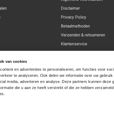
alen
Disclaimer
p
Privacy Policy
Betaalmethoden
Verzenden & retourneren
Klantenservice
Sitemap
ik van cookies
Het vernieuwde Insiders spa
ontent en advertenties te personaliseren, om functies voor soci
erkeer te analyseren. Ook delen we informatie over uw gebruik 
cial media, adverteren en analyse. Deze partners kunnen deze
Volg ons op:
Facebook
Youtube
Instagram
ormatie die u aan ze heeft verstrekt of die ze hebben verzameld
es.
© Copyright 2026
-
Sceneryworkshop B.V.