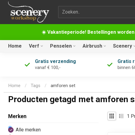
Zoekterm
☀️ Vakantieperiode! Bestellingen worden
Home
Verf
Penselen
Airbrush
Scenery
Gratis verzending
Gratis 
vanaf € 100,-
binnen 6
Home
/
Tags
/
amforen set
Producten getagd met amforen s
1
Pr
Merken
Alle merken