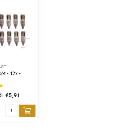
ART
et - 12x -
0
€5,91
95
d
Toevoegen aan winkelwagen