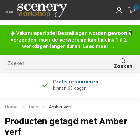
0
MENU
☀️ Vakantieperiode! Bestellingen worden gewoon
verzonden, maar de verwerking kan tijdelijk 1 à 2
werkdagen langer duren. Lees meer →
Zoeken
Gratis retourneren
binnen 60 dagen
Home
/
Tags
/
Amber verf
Producten getagd met Amber
verf