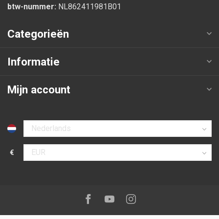
btw-nummer:
NL862411981B01
Categorieën
Informatie
Mijn account
Selecteer taal
€
Selecteer valuta
Volg ons op:
Facebook
Youtube
Instagram