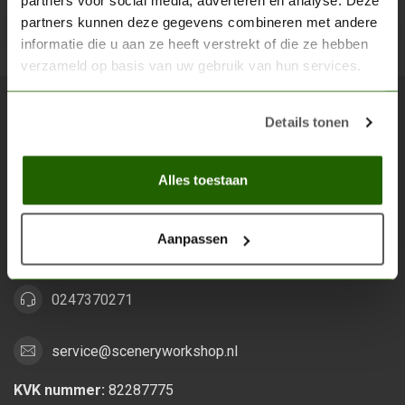
partners voor social media, adverteren en analyse. Deze
partners kunnen deze gegevens combineren met andere
Abon
informatie die u aan ze heeft verstrekt of die ze hebben
verzameld op basis van uw gebruik van hun services.
Details tonen
Scenery Workshop BV
Alles voor je miniature wargaming en scenery
Alles toestaan
Grootstalselaan 46
6533 KK Nijmegen
Aanpassen
Nederland
0247370271
service@sceneryworkshop.nl
KVK nummer:
82287775