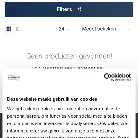
Filters
Geen producten gevonden!
GA VERDER MET WINKELEN
Deze website maakt gebruik van cookies
We gebruiken cookies om content en advertenties te
personaliseren, om functies voor social media te bieden
en om ons websiteverkeer te analyseren. Ook delen we
Abonneer je op onze nieuwsbrief
informatie over uw gebruik van onze site met onze
Blijf op de hoogte over onze laatste acties