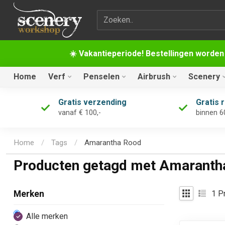
Zoekterm
☀️ Vakantieperiode! Bestellingen worden
Home
Verf
Penselen
Airbrush
Scenery
Gratis verzending
Gratis 
vanaf € 100,-
binnen 6
Home
/
Tags
/
Amarantha Rood
Producten getagd met Amaranth
1
Pr
Merken
Alle merken