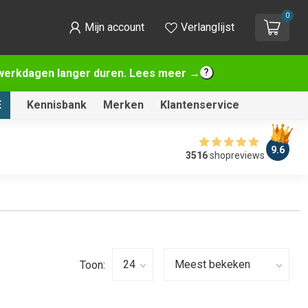
0
Mijn account
Verlanglijst
2 werkdagen langer duren. Lees meer →
E
Kennisbank
Merken
Klantenservice
9.6
3516
shopreviews
Toon: