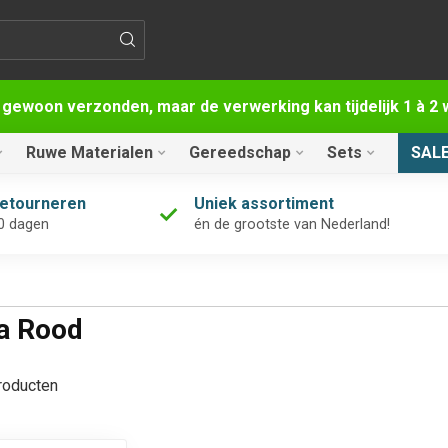
 gewoon verzonden, maar de verwerking kan tijdelijk 1 à 
Ruwe Materialen
Gereedschap
Sets
SAL
retourneren
Uniek assortiment
0 dagen
én de grootste van Nederland!
a Rood
oducten