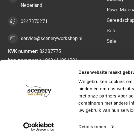
Nederland
Ruwe Materi
Gereedscha
0247370271
Sets
service@sceneryworkshop.nl
Sale
KVK nummer:
82287775
btw-nummer:
NL862411981B01
Deze website maakt gebru
We gebruiken cookies om c
bieden en om ons websitev
met onze partners voor so
combineren met andere inf
uw gebruik van hun servic
Details tonen