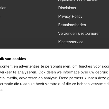
alen
Disclaimer
p
Privacy Policy
Betaalmethoden
Verzenden & retourneren
Klantenservice
Sitemap
ik van cookies
Het vernieuwde Insiders spa
ontent en advertenties te personaliseren, om functies voor soci
erkeer te analyseren. Ook delen we informatie over uw gebruik 
cial media, adverteren en analyse. Deze partners kunnen deze
Volg ons op:
Facebook
Youtube
Instagram
ormatie die u aan ze heeft verstrekt of die ze hebben verzameld
es.
© Copyright 2026
-
Sceneryworkshop B.V.