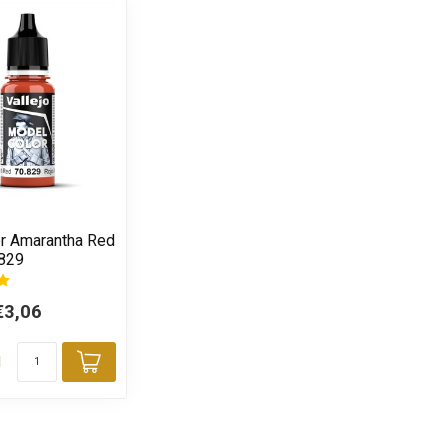
r Amarantha Red
0829
€3,06
d
Toevoegen aan winkelwagen