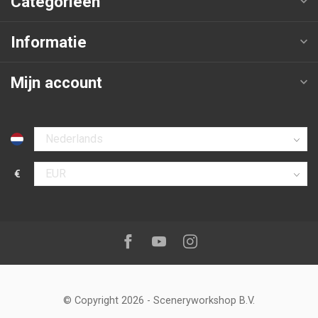
Categorieën
Informatie
Mijn account
Selecteer taal
€
Selecteer valuta
Volg ons op:
Facebook
Youtube
Instagram
© Copyright 2026
-
Sceneryworkshop B.V.