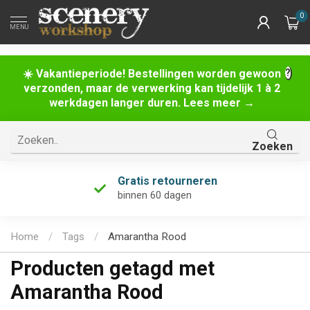
0
MENU
☀️ Vakantieperiode! Bestellingen worden gewoon
verzonden, maar de verwerking kan tijdelijk 1 à 2
werkdagen langer duren. Lees meer →
Zoeken
Gratis retourneren
binnen 60 dagen
Home
/
Tags
/
Amarantha Rood
Producten getagd met
Amarantha Rood