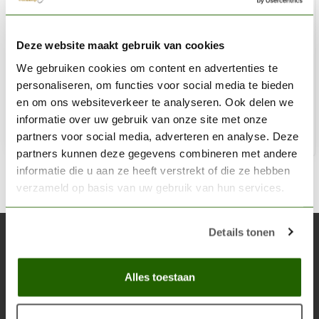
VALLEJO
Deze website maakt gebruik van cookies
Model Color Amarantha Red - 18ml - 70829
We gebruiken cookies om content en advertenties te
€3,06
personaliseren, om functies voor social media te bieden
Op voorraad
en om ons websiteverkeer te analyseren. Ook delen we
informatie over uw gebruik van onze site met onze
partners voor social media, adverteren en analyse. Deze
Toe
partners kunnen deze gegevens combineren met andere
informatie die u aan ze heeft verstrekt of die ze hebben
verzameld op basis van uw gebruik van hun services.
Details tonen
Abonneer je op onze nieuwsbrief
Blijf op de hoogte over onze laatste acties
Alles toestaan
Abon