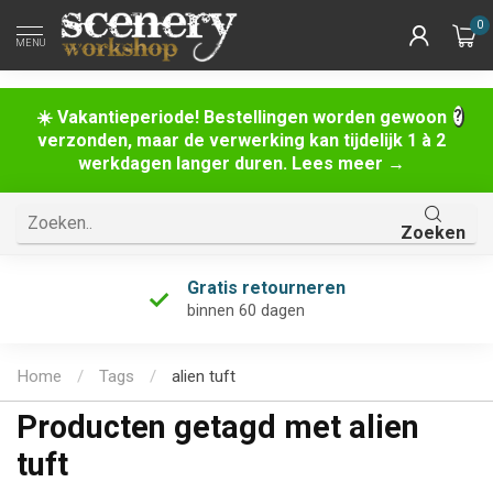
0
MENU
☀️ Vakantieperiode! Bestellingen worden gewoon
verzonden, maar de verwerking kan tijdelijk 1 à 2
werkdagen langer duren. Lees meer →
Zoeken
Gratis retourneren
binnen 60 dagen
Home
/
Tags
/
alien tuft
Producten getagd met alien
tuft