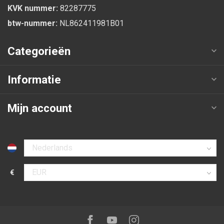
KVK nummer:
82287775
btw-nummer:
NL862411981B01
Categorieën
Informatie
Mijn account
Selecteer taal
€
Selecteer valuta
Volg ons op:
Facebook
Youtube
Instagram