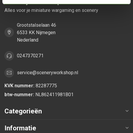
Scenery Workshop BV
Alles voor je miniature wargaming en scenery
Grootstalselaan 46
6533 KK Nijmegen
Nederland
0247370271
service@sceneryworkshop.nl
KVK nummer:
82287775
btw-nummer:
NL862411981B01
Categorieën
Informatie