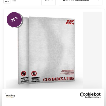
%
-25
AK INTERACTIVE
Condemnation Re-Edited Limited Edition - Engels -
168pag - AK297