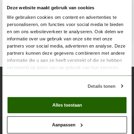
Deze website maakt gebruik van cookies
€33,22
€44,29
We gebruiken cookies om content en advertenties te
Op voorraad
personaliseren, om functies voor social media te bieden
en om ons websiteverkeer te analyseren. Ook delen we
Toe
informatie over uw gebruik van onze site met onze
partners voor social media, adverteren en analyse. Deze
partners kunnen deze gegevens combineren met andere
informatie die u aan ze heeft verstrekt of die ze hebben
verzameld op basis van uw gebruik van hun services.
Abonneer je op onze nieuwsbrief
Details tonen
Blijf op de hoogte over onze laatste acties
Abon
Alles toestaan
Aanpassen