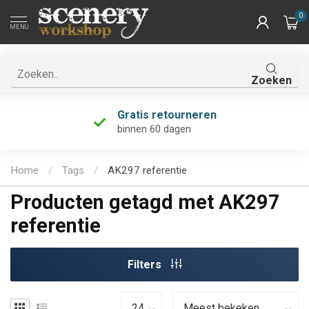
0
MENU
Zoeken
Gratis retourneren
binnen 60 dagen
Home
/
Tags
/
AK297 referentie
Producten getagd met AK297
referentie
Filters