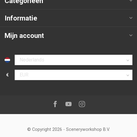
Categorieën
Informatie
Mijn account
Selecteer taal
€
Selecteer valuta
Volg ons op:
Facebook
Youtube
Instagram
© Copyright 2026
-
Sceneryworkshop B.V.