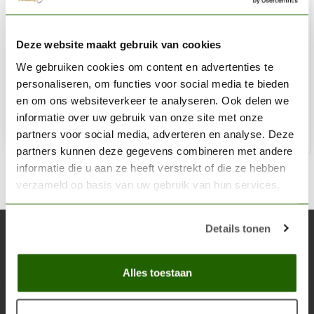
AK INTERACTIVE
Deze website maakt gebruik van cookies
Brass Metallic Modelling Colors - 17ml - AK11194
We gebruiken cookies om content en advertenties te
€2,75
personaliseren, om functies voor social media te bieden
Op voorraad
en om ons websiteverkeer te analyseren. Ook delen we
informatie over uw gebruik van onze site met onze
partners voor social media, adverteren en analyse. Deze
Toe
partners kunnen deze gegevens combineren met andere
informatie die u aan ze heeft verstrekt of die ze hebben
verzameld op basis van uw gebruik van hun services.
Details tonen
Abonneer je op onze nieuwsbrief
Blijf op de hoogte over onze laatste acties
Alles toestaan
Abon