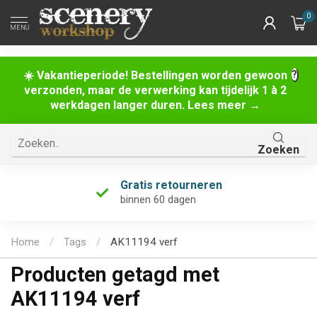
0
MENU
☀️ Vakantieperiode! Bestellingen worden gewoon
verzonden, maar de verwerking kan tijdelijk 1 à 2
werkdagen langer duren. Lees meer →
Zoeken
Gratis retourneren
binnen 60 dagen
Home
/
Tags
/
AK11194 verf
Producten getagd met
AK11194 verf