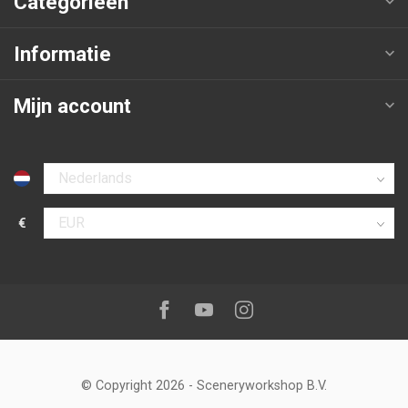
Categorieën
Informatie
Mijn account
Selecteer taal
€
Selecteer valuta
Volg ons op:
Facebook
Youtube
Instagram
© Copyright 2026
-
Sceneryworkshop B.V.