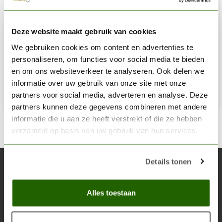
AK INTERACTIVE
Deze website maakt gebruik van cookies
Amethyst Blue Acrylic Modelling Colors - 17ml - AK11183
We gebruiken cookies om content en advertenties te
€2,75
personaliseren, om functies voor social media te bieden
Op voorraad
en om ons websiteverkeer te analyseren. Ook delen we
informatie over uw gebruik van onze site met onze
partners voor social media, adverteren en analyse. Deze
Toe
partners kunnen deze gegevens combineren met andere
informatie die u aan ze heeft verstrekt of die ze hebben
verzameld op basis van uw gebruik van hun services.
Details tonen
Abonneer je op onze nieuwsbrief
Blijf op de hoogte over onze laatste acties
Alles toestaan
Abon