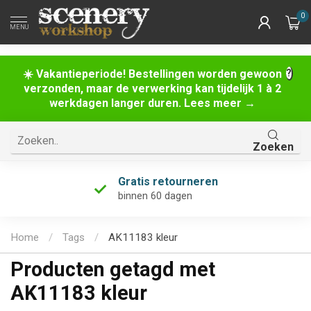
0
MENU
☀️ Vakantieperiode! Bestellingen worden gewoon
verzonden, maar de verwerking kan tijdelijk 1 à 2
werkdagen langer duren. Lees meer →
Zoeken
Gratis retourneren
binnen 60 dagen
Home
/
Tags
/
AK11183 kleur
Producten getagd met
AK11183 kleur