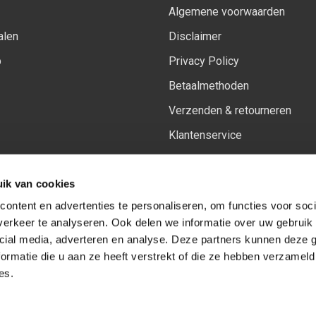
Algemene voorwaarden
alen
Disclaimer
p
Privacy Policy
Betaalmethoden
Verzenden & retourneren
Klantenservice
Sitemap
ik van cookies
Het vernieuwde Insiders spa
ontent en advertenties te personaliseren, om functies voor soci
erkeer te analyseren. Ook delen we informatie over uw gebruik 
cial media, adverteren en analyse. Deze partners kunnen deze
Volg ons op:
Facebook
Youtube
Instagram
ormatie die u aan ze heeft verstrekt of die ze hebben verzameld
es.
© Copyright 2026
-
Sceneryworkshop B.V.