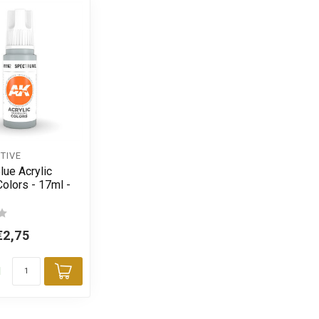
TIVE
lue Acrylic
olors - 17ml -
€2,75
d
Toevoegen aan winkelwagen