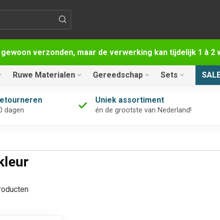
 gewoon verzonden, maar de verwerking kan tijdelijk 1 à 
Ruwe Materialen
Gereedschap
Sets
SAL
retourneren
Uniek assortiment
0 dagen
én de grootste van Nederland!
kleur
oducten