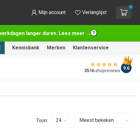
0
Mijn account
Verlanglijst
2 werkdagen langer duren. Lees meer →
E
Kennisbank
Merken
Klantenservice
9.6
3516
shopreviews
Toon: