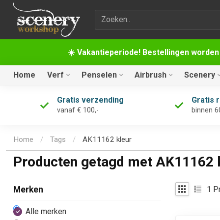
Zoekterm
☀️ Vakantieperiode! Bestellingen worden
Home
Verf
Penselen
Airbrush
Scenery
Gratis verzending
Gratis 
vanaf € 100,-
binnen 6
Home
/
Tags
/
AK11162 kleur
Producten getagd met AK11162 
1
Pr
Merken
Alle merken