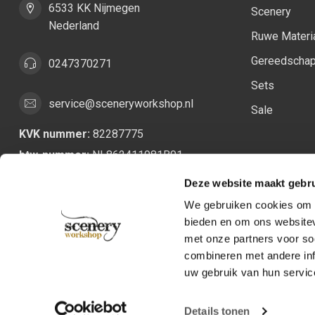
6533 KK Nijmegen
Scenery
Nederland
Ruwe Materi
Gereedscha
0247370271
Sets
service@sceneryworkshop.nl
Sale
KVK nummer:
82287775
btw-nummer:
NL862411981B01
Deze website maakt gebru
We gebruiken cookies om c
bieden en om ons websitev
met onze partners voor so
combineren met andere inf
uw gebruik van hun servic
Details tonen