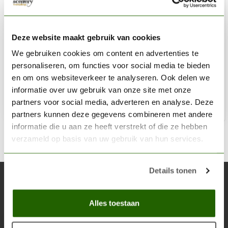
AK INTERACTIVE
Luminous Green Acrylic Modelling Colors - 17ml -
Deze website maakt gebruik van cookies
AK11128
We gebruiken cookies om content en advertenties te
personaliseren, om functies voor social media te bieden
€2,75
en om ons websiteverkeer te analyseren. Ook delen we
Op voorraad
informatie over uw gebruik van onze site met onze
partners voor social media, adverteren en analyse. Deze
Toe
partners kunnen deze gegevens combineren met andere
informatie die u aan ze heeft verstrekt of die ze hebben
verzameld op basis van uw gebruik van hun services.
Details tonen
Abonneer je op onze nieuwsbrief
Blijf op de hoogte over onze laatste acties
Alles toestaan
Abon