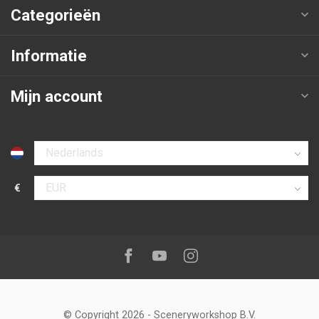
Categorieën
Informatie
Mijn account
Selecteer taal
€
Selecteer valuta
Volg ons op:
Facebook
Youtube
Instagram
© Copyright 2026
-
Sceneryworkshop B.V.