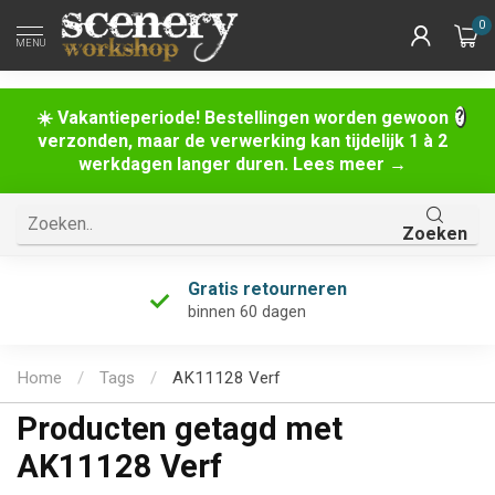
0
MENU
☀️ Vakantieperiode! Bestellingen worden gewoon
verzonden, maar de verwerking kan tijdelijk 1 à 2
werkdagen langer duren. Lees meer →
Zoeken
Gratis retourneren
binnen 60 dagen
Home
/
Tags
/
AK11128 Verf
Producten getagd met
AK11128 Verf