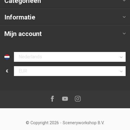
Categorieën
Informatie
Mijn account
Selecteer taal
€
Selecteer valuta
Volg ons op:
Facebook
Youtube
Instagram
© Copyright 2026
-
Sceneryworkshop B.V.