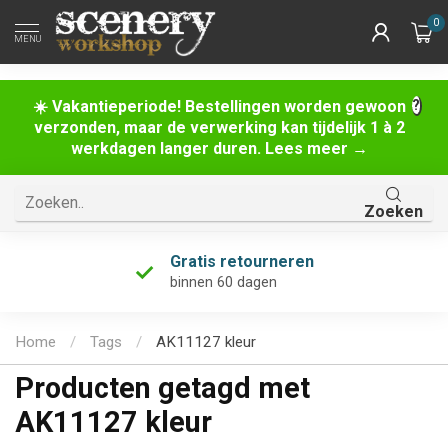
0
MENU
☀️ Vakantieperiode! Bestellingen worden gewoon
verzonden, maar de verwerking kan tijdelijk 1 à 2
werkdagen langer duren. Lees meer →
Zoeken
Gratis retourneren
binnen 60 dagen
Home
/
Tags
/
AK11127 kleur
Producten getagd met
AK11127 kleur