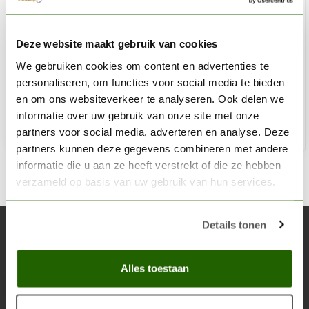
AK INTERACTIVE
Deze website maakt gebruik van cookies
British Khaki Acrylic Modelling Colors - 17ml - AK11127
We gebruiken cookies om content en advertenties te
€2,75
personaliseren, om functies voor social media te bieden
Niet op voorraad
en om ons websiteverkeer te analyseren. Ook delen we
informatie over uw gebruik van onze site met onze
partners voor social media, adverteren en analyse. Deze
partners kunnen deze gegevens combineren met andere
informatie die u aan ze heeft verstrekt of die ze hebben
verzameld op basis van uw gebruik van hun services.
Details tonen
Abonneer je op onze nieuwsbrief
Blijf op de hoogte over onze laatste acties
Alles toestaan
Abon