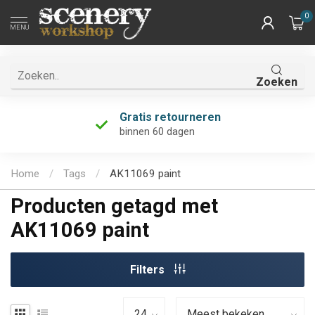
0
MENU
Zoeken
Gratis retourneren
binnen 60 dagen
Home
/
Tags
/
AK11069 paint
Producten getagd met
AK11069 paint
Filters