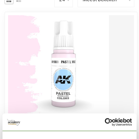
AK INTERACTIVE
Pastel Violet Pastel Modelling Colors - 17ml - AK11069