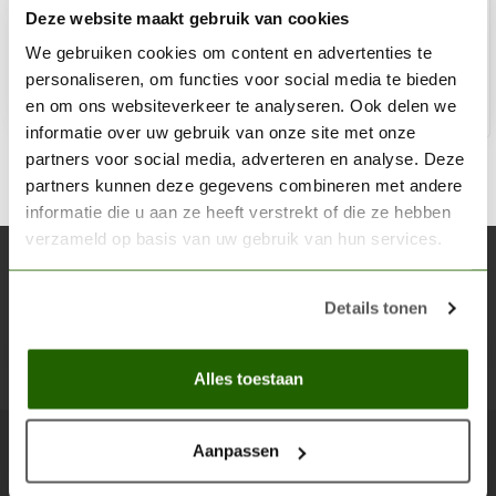
Deze website maakt gebruik van cookies
€2,75
Niet op voorraad
We gebruiken cookies om content en advertenties te
personaliseren, om functies voor social media te bieden
en om ons websiteverkeer te analyseren. Ook delen we
informatie over uw gebruik van onze site met onze
partners voor social media, adverteren en analyse. Deze
partners kunnen deze gegevens combineren met andere
informatie die u aan ze heeft verstrekt of die ze hebben
verzameld op basis van uw gebruik van hun services.
Abonneer je op onze nieuwsbrief
Blijf op de hoogte over onze laatste acties
Details tonen
Abon
Alles toestaan
Aanpassen
Scenery Workshop BV