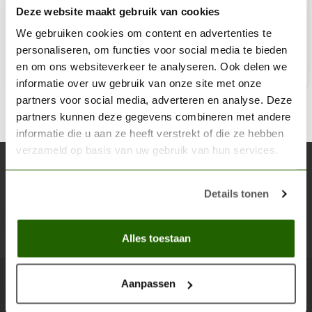
Deze website maakt gebruik van cookies
€2,75
Op voorraad
We gebruiken cookies om content en advertenties te
personaliseren, om functies voor social media te bieden
en om ons websiteverkeer te analyseren. Ook delen we
Toe
informatie over uw gebruik van onze site met onze
partners voor social media, adverteren en analyse. Deze
partners kunnen deze gegevens combineren met andere
informatie die u aan ze heeft verstrekt of die ze hebben
verzameld op basis van uw gebruik van hun services.
Abonneer je op onze nieuwsbrief
Blijf op de hoogte over onze laatste acties
Details tonen
Abon
Alles toestaan
Aanpassen
Scenery Workshop BV