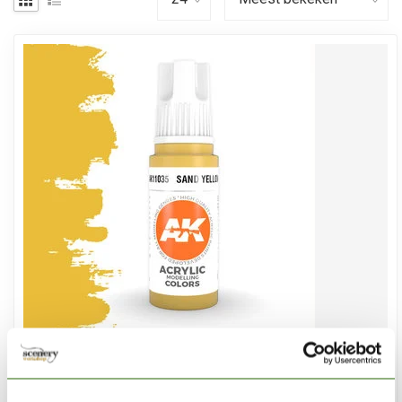
AK INTERACTIVE
Sand Yellow Acrylic Modelling Colors - 17ml - AK11035