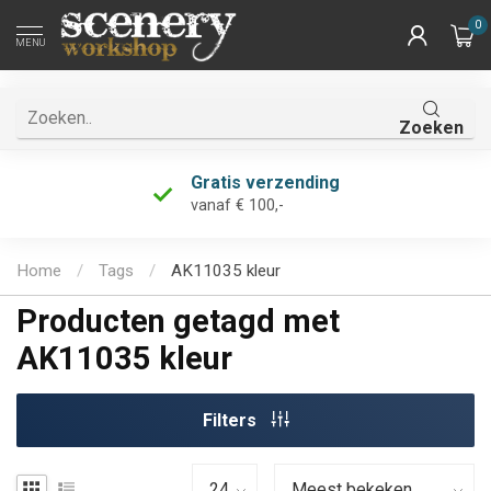
0
MENU
Zoeken
Gratis verzending
vanaf € 100,-
Home
/
Tags
/
AK11035 kleur
Producten getagd met
AK11035 kleur
Filters