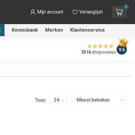
0
Mijn account
Verlanglijst
E
Kennisbank
Merken
Klantenservice
9.6
3516
shopreviews
Toon: