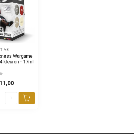
TIVE
rkness Wargame
 4 kleuren - 17ml
11,00
d
Toevoegen aan winkelwagen