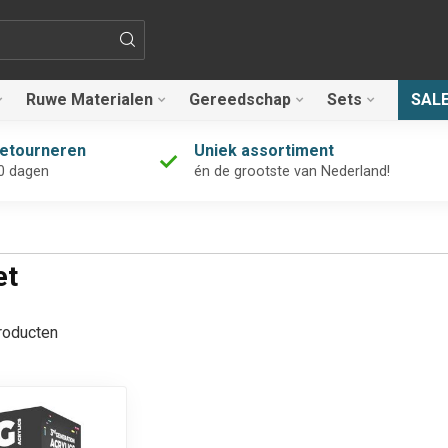
Ruwe Materialen
Gereedschap
Sets
SAL
retourneren
Uniek assortiment
0 dagen
én de grootste van Nederland!
et
oducten