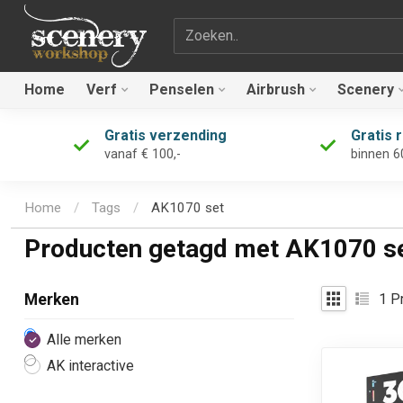
Zoekterm
Home
Verf
Penselen
Airbrush
Scenery
Gratis verzending
Gratis 
vanaf € 100,-
binnen 6
Home
/
Tags
/
AK1070 set
Producten getagd met AK1070 s
1
Pr
Merken
Alle merken
AK interactive