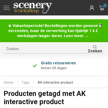
0
MENU
☀️ Vakantieperiode! Bestellingen worden gewoon
verzonden, maar de verwerking kan tijdelijk 1 à 2
werkdagen langer duren. Lees meer →
Zoeken
Gratis retourneren
binnen 60 dagen
Home
/
Tags
/
AK interactive product
Producten getagd met AK
interactive product