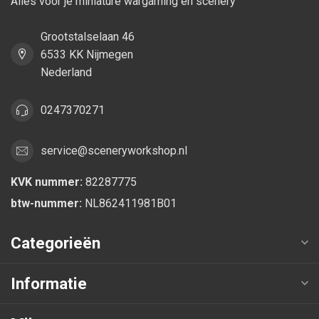
Alles voor je miniature wargaming en scenery
Grootstalselaan 46
6533 KK Nijmegen
Nederland
0247370271
service@sceneryworkshop.nl
KVK nummer:
82287775
btw-nummer:
NL862411981B01
Categorieën
Informatie